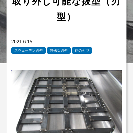
取り外し可能な抜型（刃
型）
2021.6.15
スウェーデン刃型
特殊な刃型
鞄の刃型