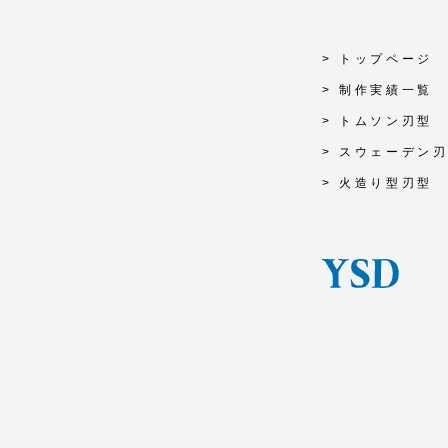
> トップページ
> 制作実績一覧
> トムソン刃型
> スウェーデン
> 火造り型刃型