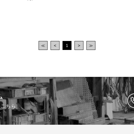
≪
<
1
>
≫
ム
はこちら