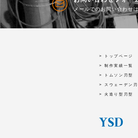
メールでのお問い合わせ
> トップページ
> 制作実績一覧
> トムソン刃型
> スウェーデン
> 火造り型刃型